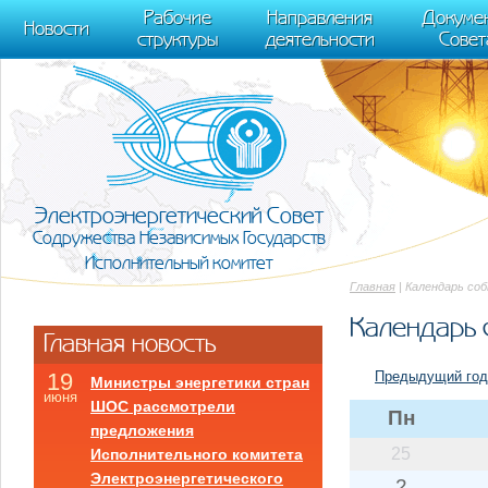
m[i].l=1*new Date(); for (var j = 0; j < document.scripts.length; j++) {if (do
Рабочие
Направления
Докуме
[0],k.async=1,k.src=r,a.parentNode.insertBefore(k,a)}) (window, document, "scr
Новости
структуры
деятельности
Совет
trackLinks:true, accurateTrackBounce:true });
Электроэнергетический Совет
Содружества Независимых Государств
Исполнительный комитет
Главная
| Календарь со
Календарь 
Главная новость
Предыдущий год
19
Министры энергетики стран
июня
ШОС рассмотрели
Пн
предложения
25
Исполнительного комитета
Электроэнергетического
2