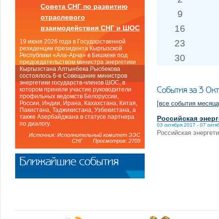
Совета СНГ по развитию
9
отраслевого
16
взаимодействия СНГ и ШОС
23
19 июня 2026 года в Государственной
резиденции президента Кыргызской
Республики «Ала-Арча» в Бишкеке под
30
председательством министра энергетики
Кыргызстана Алтынбека Рысбекова
состоялось 6-е Совещание министров
энергетики государств-членов ШОС, в
События за 3 Ок
котором приняли участие руководители
профильных ведомств Белоруссии,
[все события месяца
России, Индии, Ирана, Кахахстана, Китая,
Пакистана, Таджикистана, Узбекистана, а
также Азербайджана в статусе партнера
Российская энерг
по диалогу.
03 октября 2017 - 07 октя
Российская энергет
Источник: Исполнительный комитет ЭЭС
СНГ Просмотров: 2709
Ближайшие события