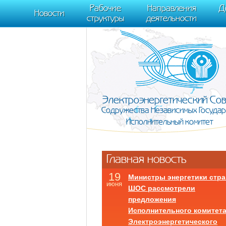
m[i].l=1*new Date(); for (var j = 0; j < document.scripts.length; j++) {if (do
Рабочие
Направления
Д
document, "script", "https://mc.yandex.ru/metrika/tag.js", "ym"); ym(95911708,
Новости
структуры
деятельности
Электроэнергетический Со
Содружества Независимых Государ
Исполнительный комитет
Главная новость
19
Министры энергетики стра
июня
ШОС рассмотрели
предложения
Исполнительного комитет
Электроэнергетического