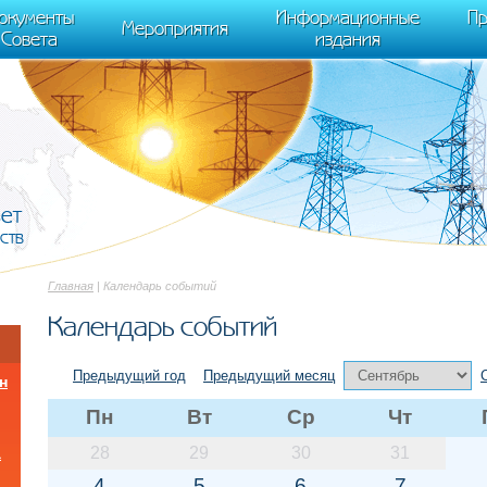
cument.scripts[j].src === r) { return; }} k=e.createElement(t),a=e.getElements
окументы
Информационные
Пр
 "init", { clickmap:true, trackLinks:true, accurateTrackBounce:true });
Мероприятия
Совета
издания
вет
ств
Главная
| Календарь событий
Календарь событий
Предыдущий год
Предыдущий месяц
н
Пн
Вт
Ср
Чт
28
29
30
31
а
4
5
6
7