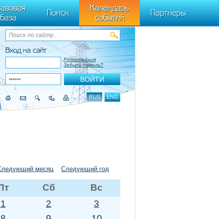
ByTagName(t)[0],k.async=1,k.src=r,a.parentNode.insertBefore(k,a)}) (window,
авовая
Календарь
Поиск
Партнеры
база
событий
Вход на сайт
Регистрация
Забыли пароль?
RUS
ENG
Следующий месяц
Следующий год
Пт
Сб
Вс
1
2
3
8
9
10