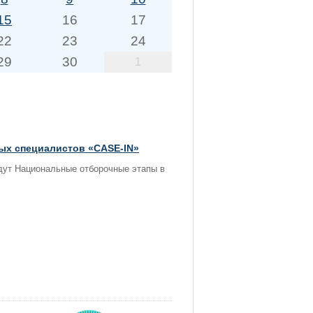
15
16
17
22
23
24
29
30
1
ых специалистов «CASE-IN»
йдут Национальные отборочные этапы в