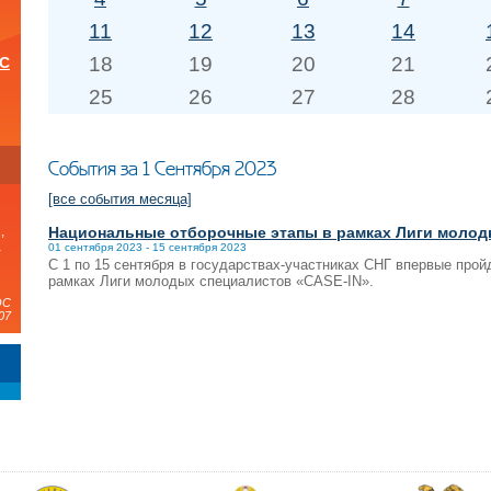
11
12
13
14
18
19
20
21
ОС
25
26
27
28
и
События за 1 Сентября 2023
[все события месяца]
Национальные отборочные этапы в рамках Лиги молод
,
а
01 сентября 2023 - 15 сентября 2023
С 1 по 15 сентября в государствах-участниках СНГ впервые про
рамках Лиги молодых специалистов «CASE-IN».
ЭС
07