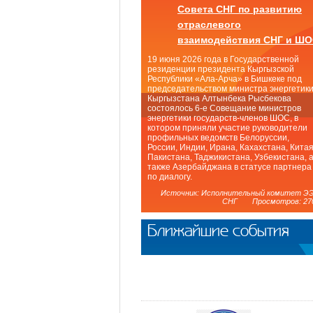
Совета СНГ по развитию
отраслевого
взаимодействия СНГ и Ш
19 июня 2026 года в Государственной
резиденции президента Кыргызской
Республики «Ала-Арча» в Бишкеке под
председательством министра энергетик
Кыргызстана Алтынбека Рысбекова
состоялось 6-е Совещание министров
энергетики государств-членов ШОС, в
котором приняли участие руководители
профильных ведомств Белоруссии,
России, Индии, Ирана, Кахахстана, Китая
Пакистана, Таджикистана, Узбекистана, 
также Азербайджана в статусе партнера
по диалогу.
Источник: Исполнительный комитет Э
СНГ Просмотров: 27
Ближайшие события