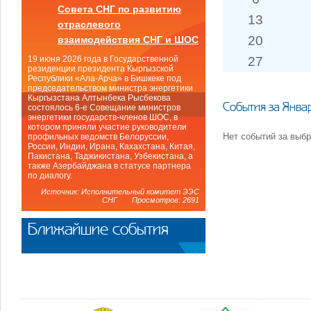
Совета СНГ по развитию
13
отраслевого
20
взаимодействия СНГ и ШОС
27
19 июня 2026 года в Государственной
резиденции президента Кыргызской
Республики «Ала-Арча» в Бишкеке под
председательством министра энергетики
Кыргызстана Алтынбека Рысбекова
События за Янва
состоялось 6-е Совещание министров
энергетики государств-членов ШОС, в
котором приняли участие руководители
Нет событий за выб
профильных ведомств Белоруссии,
России, Индии, Ирана, Кахахстана, Китая,
Пакистана, Таджикистана, Узбекистана, а
также Азербайджана в статусе партнера
по диалогу.
Источник: Исполнительный комитет ЭЭС
СНГ Просмотров: 2691
Ближайшие события