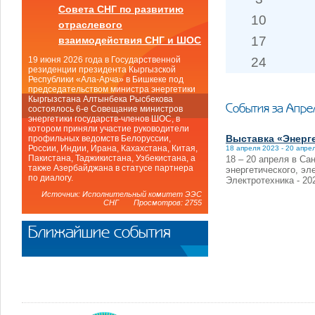
Совета СНГ по развитию
10
отраслевого
17
взаимодействия СНГ и ШОС
24
19 июня 2026 года в Государственной
резиденции президента Кыргызской
Республики «Ала-Арча» в Бишкеке под
председательством министра энергетики
Кыргызстана Алтынбека Рысбекова
События за Апре
состоялось 6-е Совещание министров
энергетики государств-членов ШОС, в
котором приняли участие руководители
Выставка «Энерге
профильных ведомств Белоруссии,
России, Индии, Ирана, Кахахстана, Китая,
18 апреля 2023 - 20 апре
Пакистана, Таджикистана, Узбекистана, а
18 – 20 апреля в Са
также Азербайджана в статусе партнера
энергетического, эл
по диалогу.
Электротехника - 20
Источник: Исполнительный комитет ЭЭС
СНГ Просмотров: 2755
Ближайшие события