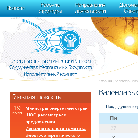
m[i].l=1*new Date(); for (var j = 0; j < document.scripts.length; j++) {if (do
Рабочие
Направления
Докуме
[0],k.async=1,k.src=r,a.parentNode.insertBefore(k,a)}) (window, document, "scr
Новости
структуры
деятельности
Совет
trackLinks:true, accurateTrackBounce:true });
Электроэнергетический Совет
Содружества Независимых Государств
Исполнительный комитет
Главная
| Календарь со
Календарь 
Главная новость
Предыдущий год
19
Министры энергетики стран
июня
ШОС рассмотрели
Пн
предложения
27
Исполнительного комитета
Электроэнергетического
3