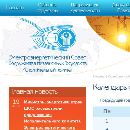
m[i].l=1*new Date(); for (var j = 0; j < document.scripts.length; j++) {if (do
Рабочие
Направления
Докуме
[0],k.async=1,k.src=r,a.parentNode.insertBefore(k,a)}) (window, document, "scr
Новости
структуры
деятельности
Совет
trackLinks:true, accurateTrackBounce:true });
Электроэнергетический Совет
Содружества Независимых Государств
Исполнительный комитет
Главная
| Календарь со
Календарь 
Главная новость
Предыдущий год
19
Министры энергетики стран
июня
ШОС рассмотрели
Пн
предложения
1
Исполнительного комитета
Электроэнергетического
8