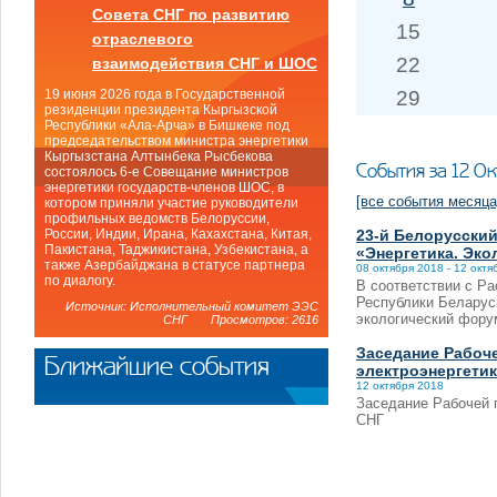
Совета СНГ по развитию
15
отраслевого
22
взаимодействия СНГ и ШОС
29
19 июня 2026 года в Государственной
резиденции президента Кыргызской
Республики «Ала-Арча» в Бишкеке под
председательством министра энергетики
Кыргызстана Алтынбека Рысбекова
События за 12 О
состоялось 6-е Совещание министров
энергетики государств-членов ШОС, в
[все события месяца
котором приняли участие руководители
профильных ведомств Белоруссии,
23-й Белорусский
России, Индии, Ирана, Кахахстана, Китая,
Пакистана, Таджикистана, Узбекистана, а
«Энергетика. Эко
также Азербайджана в статусе партнера
08 октября 2018 - 12 октя
по диалогу.
В соответствии с Р
Республики Беларусь
Источник: Исполнительный комитет ЭЭС
экологический форум
СНГ Просмотров: 2616
Заседание Рабоче
Ближайшие события
электроэнергети
12 октября 2018
Заседание Рабочей г
СНГ