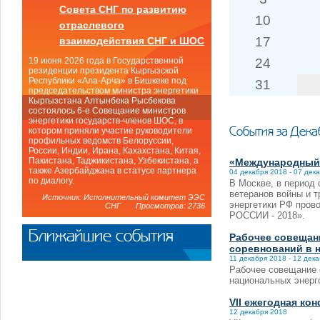
Совета СНГ по развитию
10
отраслевого
17
взаимодействия СНГ и ШОС
24
19 июня 2026 года в Государственной
резиденции президента Кыргызской
Республики «Ала-Арча» в Бишкеке под
31
председательством министра энергетики
Кыргызстана Алтынбека Рысбекова
состоялось 6-е Совещание министров
энергетики государств-членов ШОС, в
События за Дека
котором приняли участие руководители
профильных ведомств Белоруссии,
России, Индии, Ирана, Кахахстана, Китая,
Пакистана, Таджикистана, Узбекистана, а
«Международный
также Азербайджана в статусе партнера
04 декабря 2018 - 07 дек
по диалогу.
В Москве, в период 
ветеранов войны и т
Источник: Исполнительный комитет ЭЭС
энергетики РФ про
СНГ Просмотров: 2736
РОССИИ - 2018».
Ближайшие события
Рабочее совещани
соревнований в 
11 декабря 2018 - 12 дек
Рабочее совещание с
национальных энерг
VII ежегодная ко
12 декабря 2018