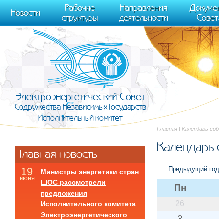
m[i].l=1*new Date(); for (var j = 0; j < document.scripts.length; j++) {if (do
Рабочие
Направления
Докуме
[0],k.async=1,k.src=r,a.parentNode.insertBefore(k,a)}) (window, document, "scr
Новости
структуры
деятельности
Совет
trackLinks:true, accurateTrackBounce:true });
Электроэнергетический Совет
Содружества Независимых Государств
Исполнительный комитет
Главная
| Календарь со
Календарь 
Главная новость
Предыдущий год
19
Министры энергетики стран
июня
ШОС рассмотрели
Пн
предложения
26
Исполнительного комитета
Электроэнергетического
3