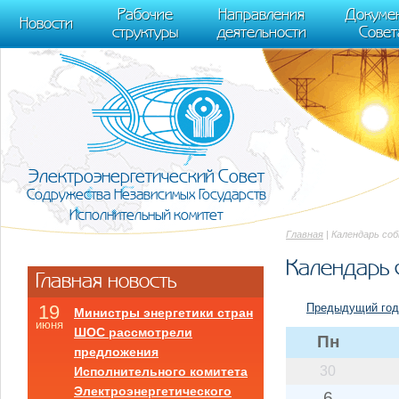
m[i].l=1*new Date(); for (var j = 0; j < document.scripts.length; j++) {if (do
Рабочие
Направления
Докуме
[0],k.async=1,k.src=r,a.parentNode.insertBefore(k,a)}) (window, document, "scr
Новости
структуры
деятельности
Совет
trackLinks:true, accurateTrackBounce:true });
Электроэнергетический Совет
Содружества Независимых Государств
Исполнительный комитет
Главная
| Календарь со
Календарь 
Главная новость
Предыдущий год
19
Министры энергетики стран
июня
ШОС рассмотрели
Пн
предложения
30
Исполнительного комитета
Электроэнергетического
6