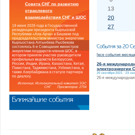
Совета СНГ по развитию
13
отраслевого
20
взаимодействия СНГ и ШОС
27
19 июня 2026 года в Государственной
резиденции президента Кыргызской
Республики «Ала-Арча» в Бишкеке под
председательством министра энергетики
Кыргызстана Алтынбека Рысбекова
События за 20 С
состоялось 6-е Совещание министров
энергетики государств-членов ШОС, в
[все события месяца
котором приняли участие руководители
профильных ведомств Белоруссии,
26-я международ
России, Индии, Ирана, Кахахстана, Китая,
Пакистана, Таджикистана, Узбекистана, а
электроэнергии C
также Азербайджана в статусе партнера
20 сентября 2021 - 23 се
по диалогу.
26-я международная
Источник: Исполнительный комитет ЭЭС
СНГ Просмотров: 2754
Ближайшие события