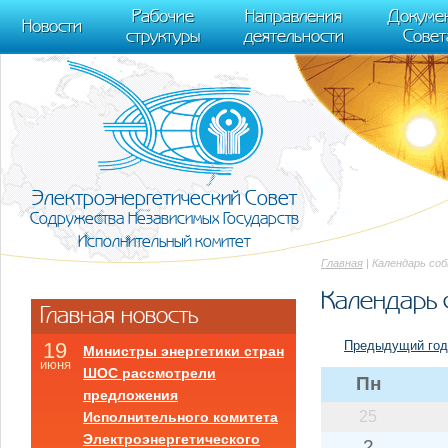
m[i].l=1*new Date(); for (var j = 0; j < document.scripts.length; j++) {if (do
Рабочие
Направления
Докуме
[0],k.async=1,k.src=r,a.parentNode.insertBefore(k,a)}) (window, document, "scr
Новости
структуры
деятельности
Совет
trackLinks:true, accurateTrackBounce:true });
Электроэнергетический Совет
Содружества Независимых Государств
Исполнительный комитет
Главная
| Календарь со
Календарь 
Главная новость
Предыдущий год
19
Министры энергетики стран
июня
ШОС рассмотрели
Пн
предложения
25
Исполнительного комитета
Электроэнергетического
2