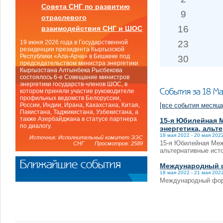
Совета СНГ по развитию
9
отраслевого
16
взаимодействия СНГ и ШОС
23
19 июня 2026 года в Государственной
резиденции президента Кыргызской
Республики «Ала-Арча» в Бишкеке под
30
председательством министра энергетики
Кыргызстана Алтынбека Рысбекова
состоялось 6-е Совещание министров
энергетики государств-членов ШОС, в
События за 18 М
котором приняли участие руководители
профильных ведомств Белоруссии,
[все события месяца
России, Индии, Ирана, Кахахстана, Китая,
Пакистана, Таджикистана, Узбекистана, а
также Азербайджана в статусе партнера
15-я Юбилейная 
по диалогу.
энергетика, альт
18 мая 2022 - 20 мая 202
Источник: Исполнительный комитет ЭЭС
15-я Юбилейная Меж
СНГ Просмотров: 2589
альтернативные исто
Ближайшие события
Международный ф
18 мая 2022 - 21 мая 202
Международный фору