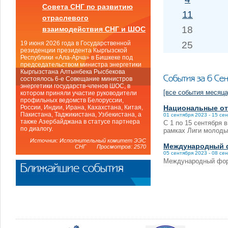
Совета СНГ по развитию
11
отраслевого
18
взаимодействия СНГ и ШОС
25
19 июня 2026 года в Государственной
резиденции президента Кыргызской
Республики «Ала-Арча» в Бишкеке под
председательством министра энергетики
Кыргызстана Алтынбека Рысбекова
События за 6 Се
состоялось 6-е Совещание министров
энергетики государств-членов ШОС, в
[все события месяца
котором приняли участие руководители
профильных ведомств Белоруссии,
Национальные от
России, Индии, Ирана, Кахахстана, Китая,
Пакистана, Таджикистана, Узбекистана, а
01 сентября 2023 - 15 се
также Азербайджана в статусе партнера
С 1 по 15 сентября 
по диалогу.
рамках Лиги молоды
Источник: Исполнительный комитет ЭЭС
Международный ф
СНГ Просмотров: 2570
05 сентября 2023 - 08 се
Международный фор
Ближайшие события