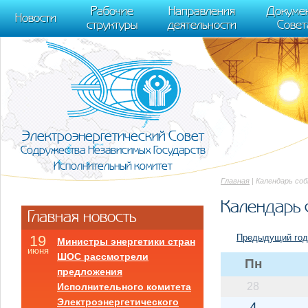
m[i].l=1*new Date(); for (var j = 0; j < document.scripts.length; j++) {if (do
Рабочие
Направления
Докуме
[0],k.async=1,k.src=r,a.parentNode.insertBefore(k,a)}) (window, document, "scr
Новости
структуры
деятельности
Совет
trackLinks:true, accurateTrackBounce:true });
Электроэнергетический Совет
Содружества Независимых Государств
Исполнительный комитет
Главная
| Календарь со
Календарь 
Главная новость
Предыдущий год
19
Министры энергетики стран
июня
ШОС рассмотрели
Пн
предложения
28
Исполнительного комитета
Электроэнергетического
4