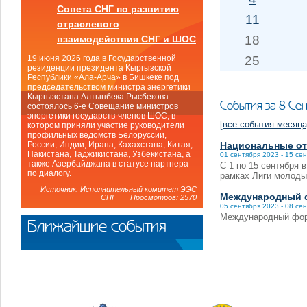
Совета СНГ по развитию
11
отраслевого
18
взаимодействия СНГ и ШОС
25
19 июня 2026 года в Государственной
резиденции президента Кыргызской
Республики «Ала-Арча» в Бишкеке под
председательством министра энергетики
Кыргызстана Алтынбека Рысбекова
События за 8 Се
состоялось 6-е Совещание министров
энергетики государств-членов ШОС, в
[все события месяца
котором приняли участие руководители
профильных ведомств Белоруссии,
Национальные от
России, Индии, Ирана, Кахахстана, Китая,
Пакистана, Таджикистана, Узбекистана, а
01 сентября 2023 - 15 се
также Азербайджана в статусе партнера
С 1 по 15 сентября 
по диалогу.
рамках Лиги молоды
Источник: Исполнительный комитет ЭЭС
Международный ф
СНГ Просмотров: 2570
05 сентября 2023 - 08 се
Международный фор
Ближайшие события