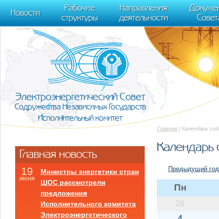
m[i].l=1*new Date(); for (var j = 0; j < document.scripts.length; j++) {if (do
Рабочие
Направления
Докуме
[0],k.async=1,k.src=r,a.parentNode.insertBefore(k,a)}) (window, document, "scr
Новости
структуры
деятельности
Совет
trackLinks:true, accurateTrackBounce:true });
Электроэнергетический Совет
Содружества Независимых Государств
Исполнительный комитет
Главная
| Календарь со
Календарь 
Главная новость
Предыдущий год
19
Министры энергетики стран
июня
ШОС рассмотрели
Пн
предложения
28
Исполнительного комитета
Электроэнергетического
4