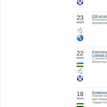
23
ЕЭК детал
Консульта
июня
формирова
22
В результ
с начала э
июня
C начала 2
Министерст
18
Всемирный 
Нижняя па
июня
мае текущ
«Барки то