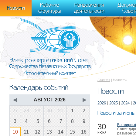
m[i].l=1*new Date(); for (var j = 0; j < document.scripts.length; j++) {if (do
Рабочие
Направления
Докуме
[0],k.async=1,k.src=r,a.parentNode.insertBefore(k,a)}) (window, document, "scr
Новости
структуры
деятельности
Совет
trackLinks:true, accurateTrackBounce:true });
Электроэнергетический Совет
Содружества Независимых Государств
Исполнительный комитет
Главная
| Новости
Календарь событий
Новости
◀
АВГУСТ 2026
▶
2026
|
2025
|
2024
|
2
27
28
29
30
31
1
2
Новости за июн
3
4
5
6
7
8
9
30
Всемирный
Совет дир
10
11
12
13
14
15
16
июня
размере $