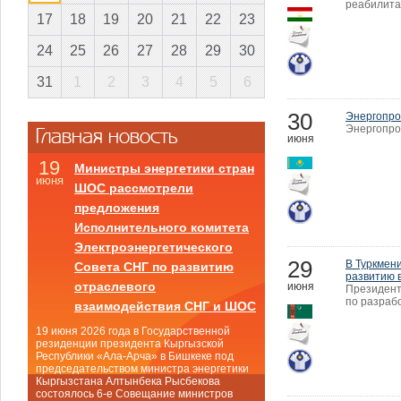
реабилита
17
18
19
20
21
22
23
24
25
26
27
28
29
30
31
1
2
3
4
5
6
30
Энергопро
Энергопро
Главная новость
июня
19
Министры энергетики стран
июня
ШОС рассмотрели
предложения
Исполнительного комитета
Электроэнергетического
29
В Туркмен
Совета СНГ по развитию
развитию 
отраслевого
июня
Президент
по разраб
взаимодействия СНГ и ШОС
19 июня 2026 года в Государственной
резиденции президента Кыргызской
Республики «Ала-Арча» в Бишкеке под
председательством министра энергетики
Кыргызстана Алтынбека Рысбекова
состоялось 6-е Совещание министров