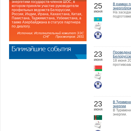
энергетики государств-членов ШОС, в
25
В рамках 
котором приняли участие руководители
энергоблок
профильных ведомств Белоруссии,
июня
На заседа
России, Индии, Ирана, Кахахстана, Китая,
подготовк
Пакистана, Таджикистана, Узбекистана, а
также Азербайджана в статусе партнера
по диалогу.
Источник: Исполнительный комитет ЭЭС
СНГ Просмотров: 2831
Ближайшие события
23
Проведена
Белорусск
июня
18 июня 2
противоав
23
В Туркмен
энергии
июня
В Туркмен
энергии.