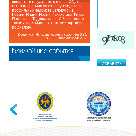
энергетики государств-членов ШОС, в
котором приняли участие руководители
профильных ведомств Белоруссии,
России, Индии, Ирана, Кахахстана, Китая,
Пакистана, Таджикистана, Узбекистана, а
также Азербайджана в статусе партнера
по диалогу.
Источник: Исполнительный комитет ЭЭС
СНГ Просмотров: 2620
Ближайшие события