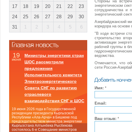
Стороны на встре
энергетическом сек
17
18
19
20
21
22
23
сотрудничества и п
энергетический сект
24
25
26
27
28
29
30
Азербайджанский ми
коридора на основе
31
1
2
3
4
5
6
"В ходе встречи ст
строительство вто
активизации энерге
Главная новость
рабочей группы в б
гидроэнергетически
19
Министры энергетики стран
ведомства.
июня
ШОС рассмотрели
Отмечается, что об
сети Россия-Азерба
предложения
Исполнительного комитета
Добавить комме
Электроэнергетического
Совета СНГ по развитию
Имя:
*
отраслевого
взаимодействия СНГ и ШОС
Email:
19 июня 2026 года в Государственной
резиденции президента Кыргызской
Республики «Ала-Арча» в Бишкеке под
Ваш отзыв:
*
председательством министра энергетики
Кыргызстана Алтынбека Рысбекова
состоялось 6-е Совещание министров