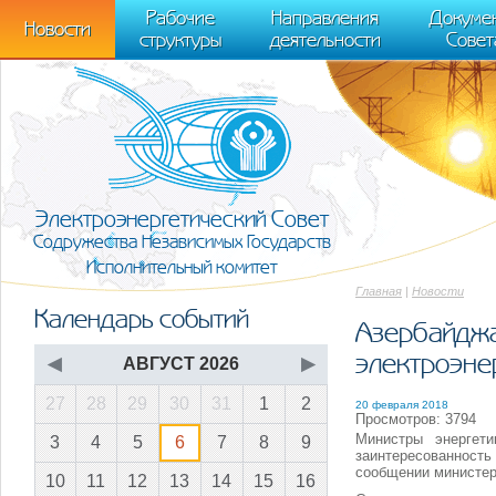
m[i].l=1*new Date(); for (var j = 0; j < document.scripts.length; j++) {if (do
Рабочие
Направления
Докуме
[0],k.async=1,k.src=r,a.parentNode.insertBefore(k,a)}) (window, document, "scr
Новости
структуры
деятельности
Совет
trackLinks:true, accurateTrackBounce:true });
Электроэнергетический Совет
Содружества Независимых Государств
Исполнительный комитет
Главная
|
Новости
Календарь событий
Азербайджа
электроэнер
◀
АВГУСТ 2026
▶
27
28
29
30
31
1
2
20 февраля 2018
Просмотров: 3794
Министры энергет
3
4
5
6
7
8
9
заинтересованность
сообщении министер
10
11
12
13
14
15
16