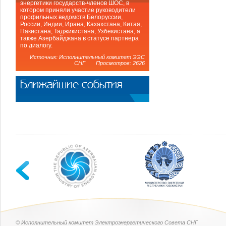
энергетики государств-членов ШОС, в
котором приняли участие руководители
профильных ведомств Белоруссии,
России, Индии, Ирана, Кахахстана, Китая,
Пакистана, Таджикистана, Узбекистана, а
также Азербайджана в статусе партнера
по диалогу.
Источник: Исполнительный комитет ЭЭС
СНГ Просмотров: 2626
Ближайшие события
© Исполнительный комитет Электроэнергетического Совета СНГ