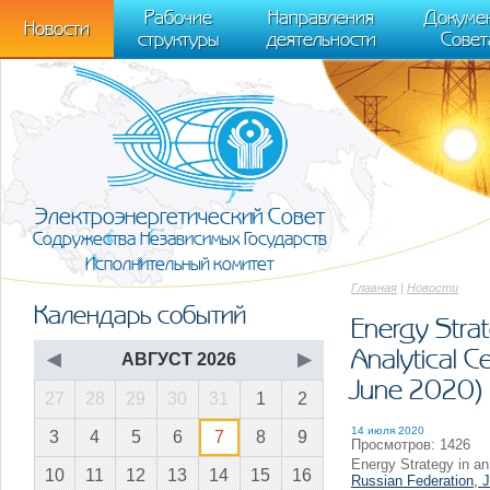
m[i].l=1*new Date(); for (var j = 0; j < document.scripts.length; j++) {if (do
Рабочие
Направления
Докуме
[0],k.async=1,k.src=r,a.parentNode.insertBefore(k,a)}) (window, document, "scr
Новости
структуры
деятельности
Совет
trackLinks:true, accurateTrackBounce:true });
Электроэнергетический Совет
Содружества Независимых Государств
Исполнительный комитет
Главная
|
Новости
Календарь событий
Energy Strat
Analytical C
◀
АВГУСТ 2026
▶
June 2020)
27
28
29
30
31
1
2
14 июля 2020
3
4
5
6
7
8
9
Просмотров: 1426
Energy Strategy in an
10
11
12
13
14
15
16
Russian Federation, 