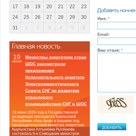
17
18
19
20
21
22
23
Добавить комме
24
25
26
27
28
29
30
Имя:
*
31
1
2
3
4
5
6
Email:
Главная новость
Ваш отзыв:
*
19
Министры энергетики стран
июня
ШОС рассмотрели
предложения
Исполнительного комитета
Электроэнергетического
Совета СНГ по развитию
отраслевого
взаимодействия СНГ и ШОС
19 июня 2026 года в Государственной
резиденции президента Кыргызской
Республики «Ала-Арча» в Бишкеке под
председательством министра энергетики
Кыргызстана Алтынбека Рысбекова
состоялось 6-е Совещание министров