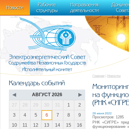
m[i].l=1*new Date(); for (var j = 0; j < document.scripts.length; j++) {if (do
Рабочие
Направления
Докуме
[0],k.async=1,k.src=r,a.parentNode.insertBefore(k,a)}) (window, document, "scr
Новости
структуры
деятельности
Совет
trackLinks:true, accurateTrackBounce:true });
Электроэнергетический Совет
Содружества Независимых Государств
Исполнительный комитет
Главная
|
Новости
Календарь событий
Мониторинг
на функцио
◀
АВГУСТ 2026
▶
(РНК «СИГРЕ
27
28
29
30
31
1
2
28 июня 2022
3
4
5
6
7
8
9
Просмотров: 1285
РНК «СИГРЕ» предс
10
11
12
13
14
15
16
функционирование 