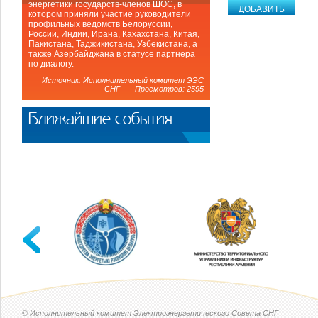
энергетики государств-членов ШОС, в
котором приняли участие руководители
профильных ведомств Белоруссии,
России, Индии, Ирана, Кахахстана, Китая,
Пакистана, Таджикистана, Узбекистана, а
также Азербайджана в статусе партнера
по диалогу.
Источник: Исполнительный комитет ЭЭС
СНГ Просмотров: 2595
Ближайшие события
© Исполнительный комитет Электроэнергетического Совета СНГ