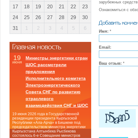
зарубежных средств
17
18
19
20
21
22
23
Ознакомиться с об
24
25
26
27
28
29
30
Добавить комме
31
1
2
3
4
5
6
Имя:
*
Главная новость
Email:
19
Министры энергетики стран
июня
Ваш отзыв:
*
ШОС рассмотрели
предложения
Исполнительного комитета
Электроэнергетического
Совета СНГ по развитию
отраслевого
взаимодействия СНГ и ШОС
19 июня 2026 года в Государственной
резиденции президента Кыргызской
Республики «Ала-Арча» в Бишкеке под
председательством министра энергетики
Кыргызстана Алтынбека Рысбекова
состоялось 6-е Совещание министров