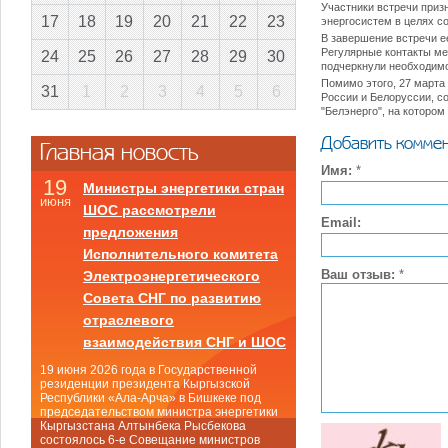
Участники встречи приз
17
18
19
20
21
22
23
энергосистем в целях с
В завершение встречи е
Регулярные контакты ме
24
25
26
27
28
29
30
подчеркнули необходимо
Помимо этого, 27 марта
31
1
2
3
4
5
6
России и Белоруссии, с
"Белэнерго", на которо
Добавить комме
Главная новость
Имя:
*
19
Министры энергетики стран
июня
ШОС рассмотрели
Email:
предложения
Исполнительного комитета
Ваш отзыв:
*
Электроэнергетического
Совета СНГ по развитию
отраслевого
взаимодействия СНГ и ШОС
19 июня 2026 года в Государственной
резиденции президента Кыргызской
Республики «Ала-Арча» в Бишкеке под
председательством министра энергетики
Кыргызстана Алтынбека Рысбекова
состоялось 6-е Совещание министров