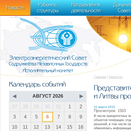
m[i].l=1*new Date(); for (var j = 0; j < document.scripts.length; j++) {if (do
Рабочие
Направления
Докуме
[0],k.async=1,k.src=r,a.parentNode.insertBefore(k,a)}) (window, document, "scr
Новости
структуры
деятельности
Совет
trackLinks:true, accurateTrackBounce:true });
Электроэнергетический Совет
Содружества Независимых Государств
Исполнительный комитет
Главная
|
Новости
Календарь событий
Представит
и Литвы пр
◀
АВГУСТ 2026
▶
27
28
29
30
31
1
2
31 марта 2015
Просмотров: 1503
В числе приоритетных в
3
4
5
6
7
8
9
объектов генерации, от
решений, в том числе п
10
11
12
13
14
15
16
обменялись информацие