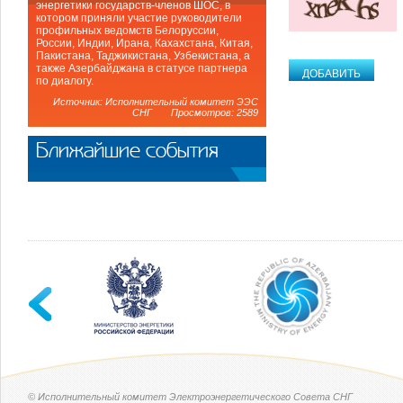
энергетики государств-членов ШОС, в
котором приняли участие руководители
профильных ведомств Белоруссии,
России, Индии, Ирана, Кахахстана, Китая,
Пакистана, Таджикистана, Узбекистана, а
также Азербайджана в статусе партнера
по диалогу.
Источник: Исполнительный комитет ЭЭС
СНГ Просмотров: 2589
Ближайшие события
© Исполнительный комитет Электроэнергетического Совета СНГ