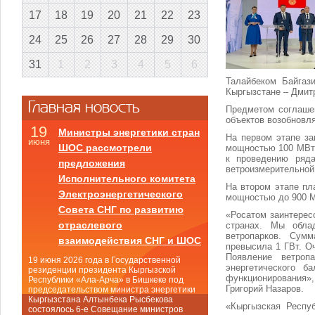
17
18
19
20
21
22
23
24
25
26
27
28
29
30
31
1
2
3
4
5
6
Талайбеком Байгаз
Кыргызстане – Дми
Главная новость
Предметом соглашен
объектов возобновл
19
Министры энергетики стран
На первом этапе за
июня
ШОС рассмотрели
мощностью 100 МВт 
к проведению ряд
предложения
ветроизмерительной
Исполнительного комитета
На втором этапе п
Электроэнергетического
мощностью до 900 
Совета СНГ по развитию
«Росатом заинтерес
отраслевого
странах. Мы обла
ветропарков. Сум
взаимодействия СНГ и ШОС
превысила 1 ГВт. О
Появление ветроп
19 июня 2026 года в Государственной
энергетического б
резиденции президента Кыргызской
функционирования»
Республики «Ала-Арча» в Бишкеке под
Григорий Назаров.
председательством министра энергетики
Кыргызстана Алтынбека Рысбекова
«Кыргызская Респу
состоялось 6-е Совещание министров