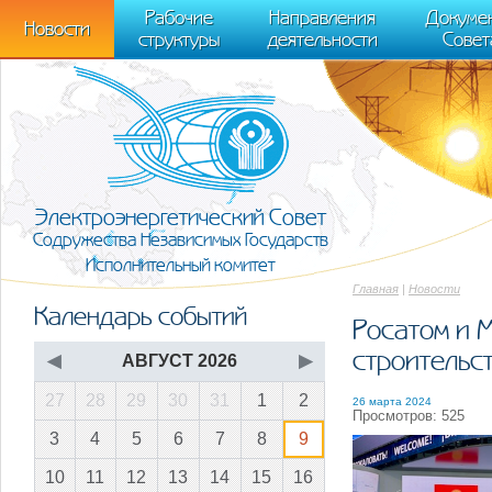
m[i].l=1*new Date(); for (var j = 0; j < document.scripts.length; j++) {if (do
Рабочие
Направления
Докуме
[0],k.async=1,k.src=r,a.parentNode.insertBefore(k,a)}) (window, document, "scr
Новости
структуры
деятельности
Совет
trackLinks:true, accurateTrackBounce:true });
Электроэнергетический Совет
Содружества Независимых Государств
Исполнительный комитет
Главная
|
Новости
Календарь событий
Росатом и 
строительст
◀
АВГУСТ 2026
▶
27
28
29
30
31
1
2
26 марта 2024
Просмотров: 525
3
4
5
6
7
8
9
10
11
12
13
14
15
16