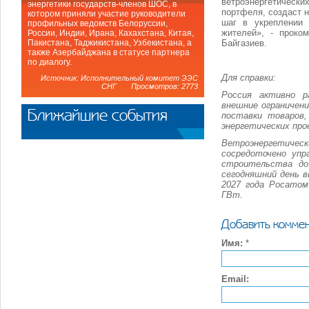
ветроэнергетически
энергетики государств-членов ШОС, в
портфеля, создаст н
котором приняли участие руководители
шаг в укреплении 
профильных ведомств Белоруссии,
жителей», - проко
России, Индии, Ирана, Кахахстана, Китая,
Байгазиев.
Пакистана, Таджикистана, Узбекистана, а
также Азербайджана в статусе партнера
по диалогу.
Для справки:
Источник: Исполнительный комитет ЭЭС
СНГ Просмотров: 2773
Россия активно р
внешние ограничен
Ближайшие события
поставки товаров,
энергетических про
Ветроэнергетическ
сосредоточено упр
строительства до
сегодняшний день 
2027 года Росато
ГВт.
Добавить комме
Имя:
*
Email: