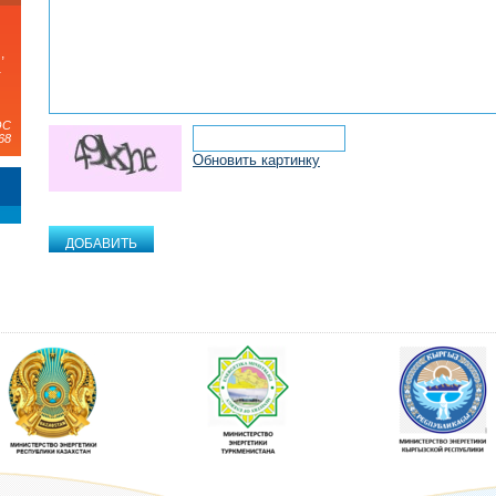
,
а
ЭС
68
Обновить картинку