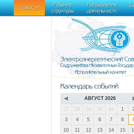
m[i].l=1*new Date(); for (var j = 0; j < document.scripts.length; j++) {if (do
Рабочие
Направления
Д
document, "script", "https://mc.yandex.ru/metrika/tag.js", "ym"); ym(95911708,
Новости
структуры
деятельности
Электроэнергетический Со
Содружества Независимых Государ
Исполнительный комитет
Календарь событий
◀
АВГУСТ 2026
27
28
29
30
31
1
3
4
5
6
7
8
10
11
12
13
14
15
1