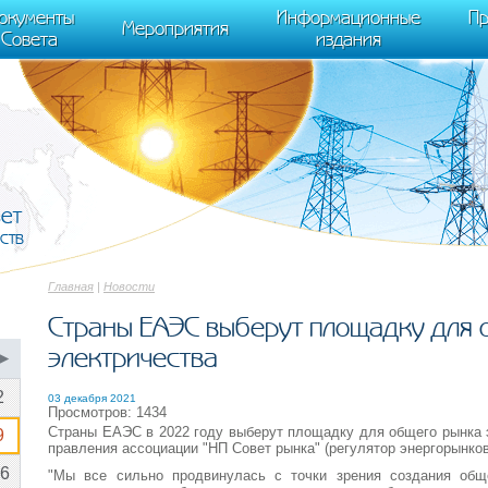
cument.scripts[j].src === r) { return; }} k=e.createElement(t),a=e.getElements
окументы
Информационные
Пр
 "init", { clickmap:true, trackLinks:true, accurateTrackBounce:true });
Мероприятия
Совета
издания
вет
ств
Главная
|
Новости
Страны ЕАЭС выберут площадку для 
электричества
▶
2
03 декабря 2021
Просмотров: 1434
Страны ЕАЭС в 2022 году выберут площадку для общего рынка 
9
правления ассоциации "НП Совет рынка" (регулятор энергорынко
6
"Мы все сильно продвинулась с точки зрения создания общ