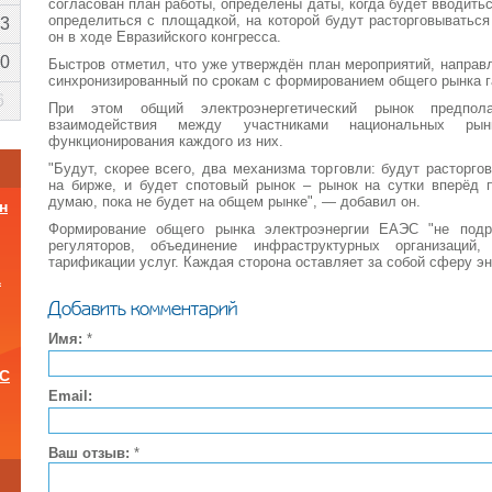
согласован план работы, определены даты, когда будет вводить
определиться с площадкой, на которой будут расторговываться
3
он в ходе Евразийского конгресса.
0
Быстров отметил, что уже утверждён план мероприятий, направ
синхронизированный по срокам с формированием общего рынка г
6
При этом общий электроэнергетический рынок предпола
взаимодействия между участниками национальных рын
функционирования каждого из них.
"Будут, скорее всего, два механизма торговли: будут расторго
на бирже, и будет спотовый рынок – рынок на сутки вперёд 
думаю, пока не будет на общем рынке", — добавил он.
н
Формирование общего рынка электроэнергии ЕАЭС "не подр
регуляторов, объединение инфраструктурных организаций,
тарификации услуг. Каждая сторона оставляет за собой сферу эн
а
Добавить комментарий
Имя:
*
ОС
Email:
Ваш отзыв:
*
и