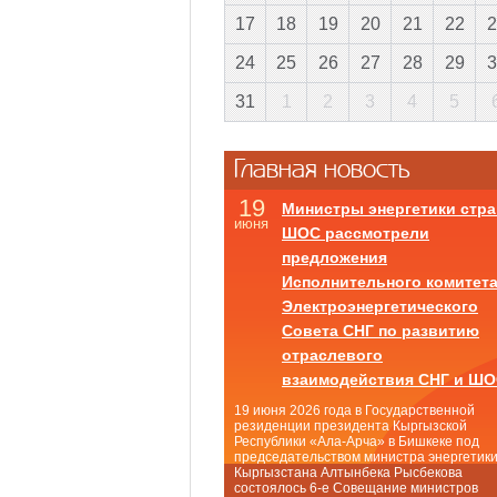
17
18
19
20
21
22
2
24
25
26
27
28
29
3
31
1
2
3
4
5
Главная новость
19
Министры энергетики стра
июня
ШОС рассмотрели
предложения
Исполнительного комитет
Электроэнергетического
Совета СНГ по развитию
отраслевого
взаимодействия СНГ и Ш
19 июня 2026 года в Государственной
резиденции президента Кыргызской
Республики «Ала-Арча» в Бишкеке под
председательством министра энергетик
Кыргызстана Алтынбека Рысбекова
состоялось 6-е Совещание министров