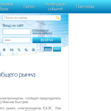
ByTagName(t)[0],k.async=1,k.src=r,a.parentNode.insertBefore(k,a)}) (window,
авовая
Календарь
Поиск
Партнеры
база
событий
Вход на сайт
Регистрация
Забыли пароль?
RUS
ENG
общего рынка
электроэнергии, сообщил председатель
в) Максим Быстров.
его рынка электроэнергии ЕАЭС. Уже