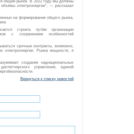
ся общий рынок. В 2022 году мы должны
 объёмы электроэнергии", — рассказал
ленных на формирование общего рынка,
аза.
гается строить путём организации
ков с сохранением особенностей
вываться срочные контракты, возможно,
по электроэнергии. Рынка мощности, я
азумевает создание наднациональных
 диспетчерского управления, единой
ергобезопасности.
Вернуться к списку новостей