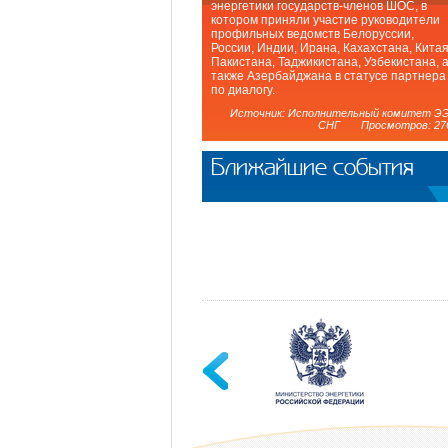
энергетики государств-членов ШОС, в
котором приняли участие руководители
профильных ведомств Белоруссии,
России, Индии, Ирана, Кахахстана, Китая
Пакистана, Таджикистана, Узбекистана, 
также Азербайджана в статусе партнера
по диалогу.
Источник: Исполнительный комитет Э
СНГ Просмотров: 27
Ближайшие события