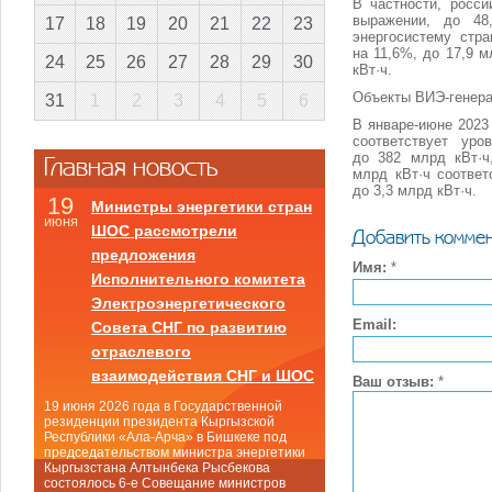
В частности, росс
выражении, до 48
17
18
19
20
21
22
23
энергосистему стр
на 11,6%, до 17,9 
24
25
26
27
28
29
30
кВт·ч.
Объекты ВИЭ-генерац
31
1
2
3
4
5
6
В январе-июне 2023
соответствует ур
до 382 млрд кВт·
Главная новость
млрд кВт·ч соответ
до 3,3 млрд кВт·ч.
19
Министры энергетики стран
июня
ШОС рассмотрели
Добавить комме
предложения
Имя:
*
Исполнительного комитета
Электроэнергетического
Email:
Совета СНГ по развитию
отраслевого
взаимодействия СНГ и ШОС
Ваш отзыв:
*
19 июня 2026 года в Государственной
резиденции президента Кыргызской
Республики «Ала-Арча» в Бишкеке под
председательством министра энергетики
Кыргызстана Алтынбека Рысбекова
состоялось 6-е Совещание министров