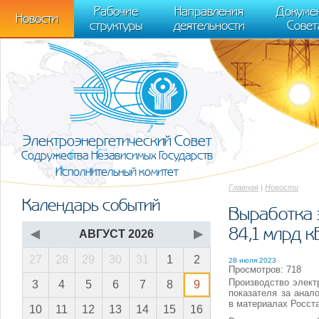
m[i].l=1*new Date(); for (var j = 0; j < document.scripts.length; j++) {if (do
Рабочие
Направления
Докуме
[0],k.async=1,k.src=r,a.parentNode.insertBefore(k,a)}) (window, document, "scr
Новости
структуры
деятельности
Совет
trackLinks:true, accurateTrackBounce:true });
Электроэнергетический Совет
Содружества Независимых Государств
Исполнительный комитет
Главная
|
Новости
Календарь событий
Выработка 
84,1 млрд к
◀
АВГУСТ 2026
▶
27
28
29
30
31
1
2
28 июля 2023
Просмотров: 718
Производство элект
3
4
5
6
7
8
9
показателя за анал
в материалах Росста
10
11
12
13
14
15
16