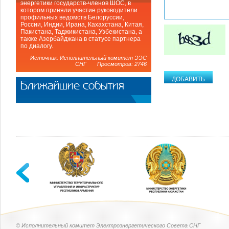
энергетики государств-членов ШОС, в
котором приняли участие руководители
профильных ведомств Белоруссии,
России, Индии, Ирана, Кахахстана, Китая,
Пакистана, Таджикистана, Узбекистана, а
также Азербайджана в статусе партнера
по диалогу.
Источник: Исполнительный комитет ЭЭС
СНГ Просмотров: 2746
Ближайшие события
© Исполнительный комитет Электроэнергетического Совета СНГ