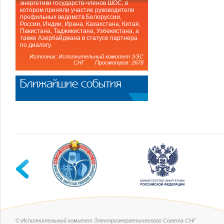
энергетики государств-членов ШОС, в
котором приняли участие руководители
профильных ведомств Белоруссии,
России, Индии, Ирана, Кахахстана, Китая,
Пакистана, Таджикистана, Узбекистана, а
также Азербайджана в статусе партнера
по диалогу.
Источник: Исполнительный комитет ЭЭС
СНГ Просмотров: 2678
Ближайшие события
© Исполнительный комитет Электроэнергетического Совета СНГ