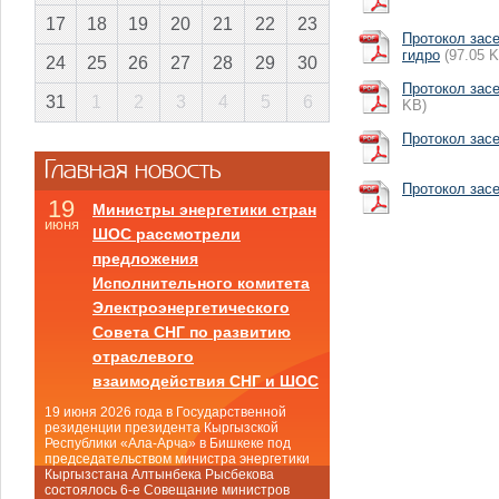
17
18
19
20
21
22
23
Протокол засе
гидро
(97.05 K
24
25
26
27
28
29
30
Протокол засе
31
1
2
3
4
5
6
KB)
Протокол засе
Главная новость
Протокол зас
19
Министры энергетики стран
июня
ШОС рассмотрели
предложения
Исполнительного комитета
Электроэнергетического
Совета СНГ по развитию
отраслевого
взаимодействия СНГ и ШОС
19 июня 2026 года в Государственной
резиденции президента Кыргызской
Республики «Ала-Арча» в Бишкеке под
председательством министра энергетики
Кыргызстана Алтынбека Рысбекова
состоялось 6-е Совещание министров