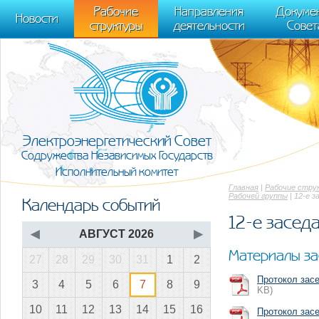
m[i].l=1*new Date(); for (var j = 0; j < document.scripts.length; j++) {if (do
Рабочие
Направления
Докуме
[0],k.async=1,k.src=r,a.parentNode.insertBefore(k,a)}) (window, document, "scr
Новости
структуры
деятельности
Совет
trackLinks:true, accurateTrackBounce:true });
Электроэнергетический Совет
Содружества Независимых Государств
Исполнительный комитет
Главная
|
Рабочие стру
Рабочей группы
| 12-е з
Календарь событий
12-е заседа
◀
АВГУСТ 2026
▶
Материалы за
27
28
29
30
31
1
2
Протокол засе
3
4
5
6
7
8
9
KB)
10
11
12
13
14
15
16
Протокол засе