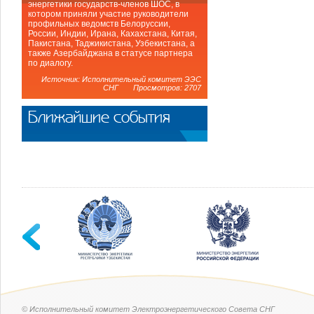
энергетики государств-членов ШОС, в
котором приняли участие руководители
профильных ведомств Белоруссии,
России, Индии, Ирана, Кахахстана, Китая,
Пакистана, Таджикистана, Узбекистана, а
также Азербайджана в статусе партнера
по диалогу.
Источник: Исполнительный комитет ЭЭС
СНГ Просмотров: 2707
Ближайшие события
© Исполнительный комитет Электроэнергетического Совета СНГ