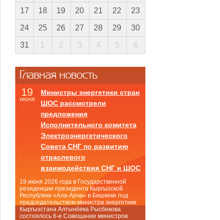
17
18
19
20
21
22
23
24
25
26
27
28
29
30
31
1
2
3
4
5
6
Главная новость
19
Министры энергетики стран
июня
ШОС рассмотрели
предложения
Исполнительного комитета
Электроэнергетического
Совета СНГ по развитию
отраслевого
взаимодействия СНГ и ШОС
19 июня 2026 года в Государственной
резиденции президента Кыргызской
Республики «Ала-Арча» в Бишкеке под
председательством министра энергетики
Кыргызстана Алтынбека Рысбекова
состоялось 6-е Совещание министров