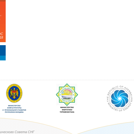
,
а
ЭС
18
ического Совета СНГ