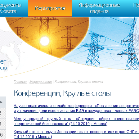
cument.scripts[j].src === r) { return; }} k=e.createElement(t),a=e.getElements
окументы
Информационные
Пр
 "init", { clickmap:true, trackLinks:true, accurateTrackBounce:true });
Мероприятия
Совета
издания
вет
ств
Главная
|
Мероприятия
| Конференции, Круглые столы
Конференции, Круглые столы
▶
Научно-практическая онлайн-конференция «Повышение энергетиче
и увеличение доли использования ВИЭ в государствах – членах ЕАЭС и
2
Международный круглый стол «Создание общих энергетичес
9
энергетической безопасности" (24.10.2019, г.Москва)
Круглый стол на тему: «Инновации в электроэнергетике стран СНГ и
6
)
(14.12.2018, г.Москва