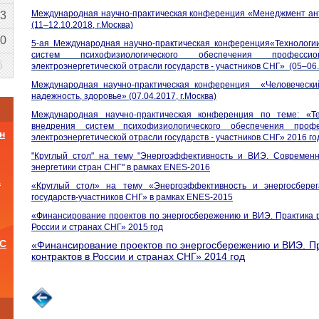
Международная научно-практическая конференция
«
Менеджмент ант
3
(11–12.10.2018, г.Москва)
0
5-ая Международная научно-практическая конференция«Технологи
систем психофизиологического обеспечения професси
6
электроэнергетической отрасли государств - участников СНГ» (05–06.0
Международная научно-практическая конференция «Человеческий 
надежность, здоровье» (07.04.2017, г.Москва)
Международная научно-практическая конференция по теме: «Т
внедрения систем психофизиологического обеспечения проф
н
электроэнергетической отрасли государств - участников СНГ» 2016 го
"Круглый стол" на тему "Энергоэффективность и ВИЭ. Современ
энергетики стран СНГ" в рамках ENES-2016
а
«Круглый стол» на тему «Энергоэффективность и энергосберег
государств-участников СНГ» в рамках ENES-2015
«Финансирование проектов по энергосбережению и ВИЭ. Практика р
России и странах СНГ» 2015 год
ОС
«Финансирование проектов по энергосбережению и ВИЭ. Пр
контрактов в России и странах СНГ» 2014 год
и