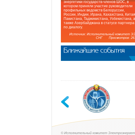
энергетики государств-членов ШОС, в
котором приняли участие руководители
профильных ведомств Белоруссии,
России, Индии, Ирана, Кахахстана, Китая
Пакистана, Таджикистана, Узбекистана, 
также Азербайджана в статусе партнера
по диалогу.
Источник: Исполнительный комитет Э
СНГ Просмотров: 26
Ближайшие события
© Исполнительный комитет Электроэнергет