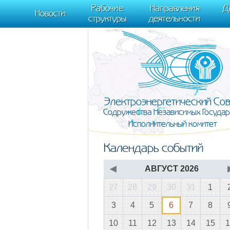
m[i].l=1*new Date(); for (var j = 0; j < document.scripts.length; j++) {if (do
Рабочие
Направления
Д
document, "script", "https://mc.yandex.ru/metrika/tag.js", "ym"); ym(95911708,
Новости
структуры
деятельности
Электроэнергетический Со
Содружества Независимых Государ
Исполнительный комитет
Календарь событий
◀
АВГУСТ 2026
27
28
29
30
31
1
3
4
5
6
7
8
10
11
12
13
14
15
1