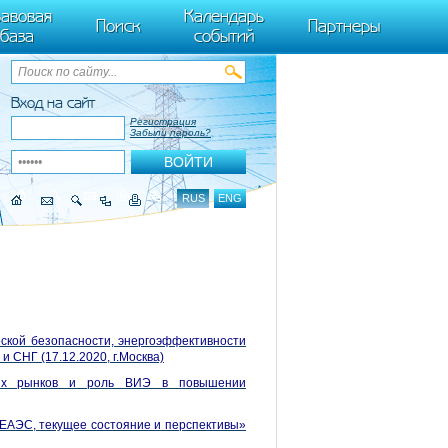
ByTagName(t)[0],k.async=1,k.src=r,a.parentNode.insertBefore(k,a)}) (window,
авовая
Календарь
Поиск
Партнеры
база
событий
Вход на сайт
Регистрация
Забыли пароль?
RUS
ENG
ской безопасности, энергоэффективности
 СНГ (17.12.2020, г.Москва)
ких рынков и роль ВИЭ в повышении
 ЕАЭС, текущее состояние и перспективы»