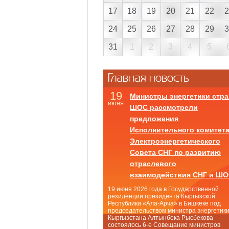
17
18
19
20
21
22
2
24
25
26
27
28
29
3
31
1
2
3
4
5
Главная новость
19
Министры энергетики стра
июня
ШОС рассмотрели
предложения
Исполнительного комитет
Электроэнергетического
Совета СНГ по развитию
отраслевого
взаимодействия СНГ и Ш
19 июня 2026 года в Государственной
резиденции президента Кыргызской
Республики «Ала-Арча» в Бишкеке под
председательством министра энергетик
Кыргызстана Алтынбека Рысбекова
состоялось 6-е Совещание министров