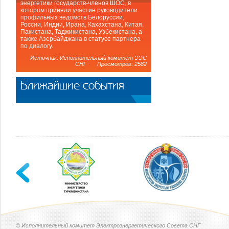
энергетики государств-членов ШОС, в
котором приняли участие руководители
профильных ведомств Белоруссии,
России, Индии, Ирана, Кахахстана, Китая,
Пакистана, Таджикистана, Узбекистана, а
также Азербайджана в статусе партнера
по диалогу.
Источник: Исполнительный комитет ЭЭС
СНГ Просмотров: 2582
Ближайшие события
© Исполнительный комитет Электроэнергетического Совета СНГ