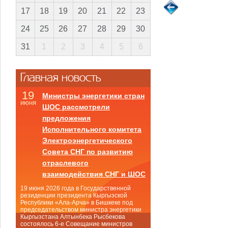
17
18
19
20
21
22
23
24
25
26
27
28
29
30
31
1
2
3
4
5
6
Главная новость
19
Министры энергетики стран
июня
ШОС рассмотрели
предложения
Исполнительного комитета
Электроэнергетического
Совета СНГ по развитию
отраслевого
взаимодействия СНГ и ШОС
19 июня 2026 года в Государственной
резиденции президента Кыргызской
Республики «Ала-Арча» в Бишкеке под
председательством министра энергетики
Кыргызстана Алтынбека Рысбекова
состоялось 6-е Совещание министров