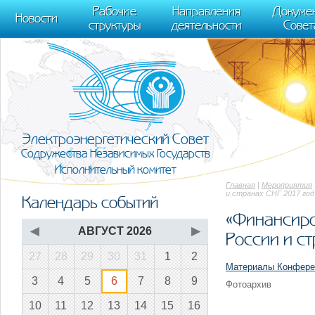
m[i].l=1*new Date(); for (var j = 0; j < document.scripts.length; j++) {if (do
Рабочие
Направления
Докуме
[0],k.async=1,k.src=r,a.parentNode.insertBefore(k,a)}) (window, document, "scr
Новости
структуры
деятельности
Совет
trackLinks:true, accurateTrackBounce:true });
Электроэнергетический Совет
Содружества Независимых Государств
Исполнительный комитет
Главная
|
Мероприятия
и странах СНГ 2017 год
Календарь событий
«Финансиро
◀
АВГУСТ 2026
▶
России и ст
27
28
29
30
31
1
2
Материалы Конфере
3
4
5
6
7
8
9
Фотоархив
10
11
12
13
14
15
16