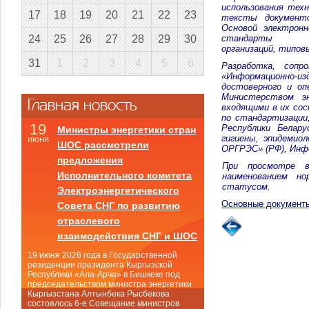
использования техн
17
18
19
20
21
22
23
тексты документо
Основой электрон
стандарты
24
25
26
27
28
29
30
организаций, типов
31
1
2
3
4
5
6
Разработка, соп
«Информационно-из
достоверного и о
Министерством эн
Главная новость
входящими в их со
по стандартизаци
19
Республики Белар
Министры энергетики стран
гигиены, эпидемио
июня
ШОС рассмотрели
ОРГРЭС» (РФ), Инфо
предложения
При просмотре в
Исполнительного комитета
наименованием но
статусом.
Электроэнергетического
Основные документ
Совета СНГ по развитию
отраслевого
взаимодействия СНГ и ШОС
19 июня 2026 года в Государственной
резиденции президента Кыргызской
Республики «Ала-Арча» в Бишкеке под
председательством министра энергетики
Кыргызстана Алтынбека Рысбекова
состоялось 6-е Совещание министров