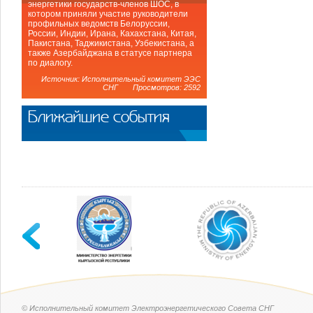
энергетики государств-членов ШОС, в
котором приняли участие руководители
профильных ведомств Белоруссии,
России, Индии, Ирана, Кахахстана, Китая,
Пакистана, Таджикистана, Узбекистана, а
также Азербайджана в статусе партнера
по диалогу.
Источник: Исполнительный комитет ЭЭС
СНГ Просмотров: 2592
Ближайшие события
© Исполнительный комитет Электроэнергетического Совета СНГ