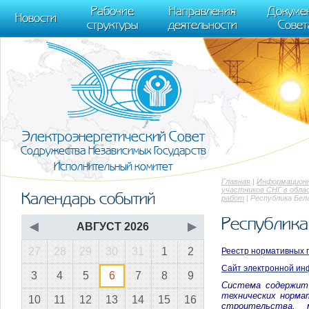
m[i].l=1*new Date(); for (var j = 0; j < document.scripts.length; j++) {if (do
Рабочие
Направления
Докуме
[0],k.async=1,k.src=r,a.parentNode.insertBefore(k,a)}) (window, document, "scr
Новости
структуры
деятельности
Совет
trackLinks:true, accurateTrackBounce:true });
Электроэнергетический Совет
Содружества Независимых Государств
Исполнительный комитет
Главная
|
Информационн
участников СНГ в обла
Календарь событий
работ
| Республика Бел
Республика
◀
АВГУСТ 2026
▶
27
28
29
30
31
1
2
Реестр нормативных п
Сайт электронной ин
3
4
5
6
7
8
9
Система содержит
технических норма
10
11
12
13
14
15
16
строительства, 