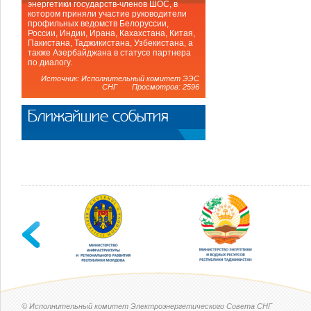
энергетики государств-членов ШОС, в
котором приняли участие руководители
профильных ведомств Белоруссии,
России, Индии, Ирана, Кахахстана, Китая,
Пакистана, Таджикистана, Узбекистана, а
также Азербайджана в статусе партнера
по диалогу.
Источник: Исполнительный комитет ЭЭС
СНГ Просмотров: 2596
Ближайшие события
© Исполнительный комитет Электроэнергетического Совета СНГ