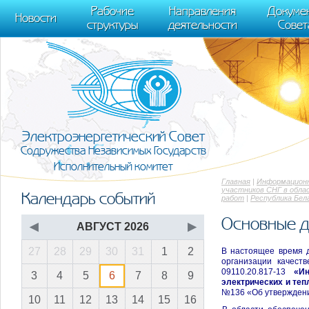
m[i].l=1*new Date(); for (var j = 0; j < document.scripts.length; j++) {if (do
Рабочие
Направления
Докуме
[0],k.async=1,k.src=r,a.parentNode.insertBefore(k,a)}) (window, document, "scr
Новости
структуры
деятельности
Совет
trackLinks:true, accurateTrackBounce:true });
Электроэнергетический Совет
Содружества Независимых Государств
Исполнительный комитет
Главная
|
Информационн
участников СНГ в обла
Календарь событий
работ
|
Республика Бел
Основные 
◀
АВГУСТ 2026
▶
27
28
29
30
31
1
2
В настоящее время д
организации качест
09110.20.817-13
«Ин
3
4
5
6
7
8
9
электрических и теп
№136 «Об утверждени
10
11
12
13
14
15
16