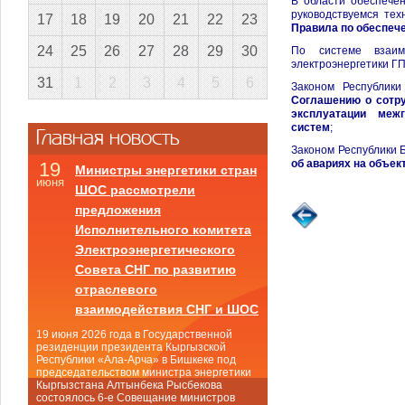
В области обеспече
руководствуемся тех
17
18
19
20
21
22
23
Правила по обеспеч
24
25
26
27
28
29
30
По системе взаим
электроэнергетики ГП
31
1
2
3
4
5
6
Законом Республик
Соглашению о сотру
эксплуатации межг
систем
;
Главная новость
Законом Республики 
об авариях на объе
19
Министры энергетики стран
июня
ШОС рассмотрели
предложения
Исполнительного комитета
Электроэнергетического
Совета СНГ по развитию
отраслевого
взаимодействия СНГ и ШОС
19 июня 2026 года в Государственной
резиденции президента Кыргызской
Республики «Ала-Арча» в Бишкеке под
председательством министра энергетики
Кыргызстана Алтынбека Рысбекова
состоялось 6-е Совещание министров