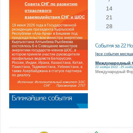
Совета СНГ по развитию
14
отраслевого
21
взаимодействия СНГ и ШОС
28
19 июня 2026 года в Государственной
резиденции президента Кыргызской
Республики «Ала-Арча» в Бишкеке под
председательством министра энергетики
Кыргызстана Алтынбека Рысбекова
События за 22 Н
состоялось 6-е Совещание министров
энергетики государств-членов ШОС, в
[все события месяца
котором приняли участие руководители
профильных ведомств Белоруссии,
Международный Ф
России, Индии, Ирана, Кахахстана, Китая,
Пакистана, Таджикистана, Узбекистана, а
22 ноября 2022 - 25 нояб
также Азербайджана в статусе партнера
Международный Фору
по диалогу.
Источник: Исполнительный комитет ЭЭС
СНГ Просмотров: 2757
Ближайшие события