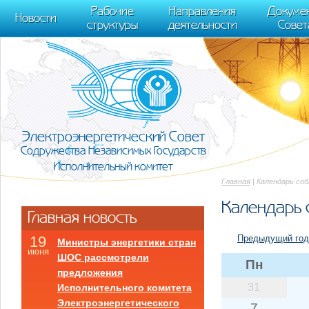
m[i].l=1*new Date(); for (var j = 0; j < document.scripts.length; j++) {if (do
Рабочие
Направления
Докуме
[0],k.async=1,k.src=r,a.parentNode.insertBefore(k,a)}) (window, document, "scr
Новости
структуры
деятельности
Совет
trackLinks:true, accurateTrackBounce:true });
Электроэнергетический Совет
Содружества Независимых Государств
Исполнительный комитет
Главная
| Календарь со
Календарь 
Главная новость
Предыдущий год
19
Министры энергетики стран
июня
ШОС рассмотрели
Пн
предложения
31
Исполнительного комитета
Электроэнергетического
7