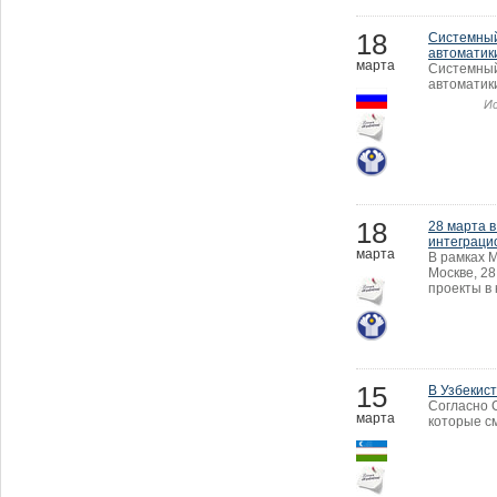
18
Системный
автоматики
марта
Системный
автоматики
Ис
18
28 марта 
интеграци
марта
В рамках 
Москве, 28
проекты в
15
В Узбекис
Согласно 
марта
которые с