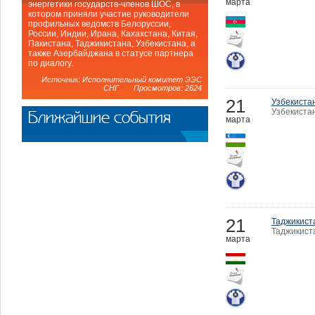
марта
энергетики государств-членов ШОС, в
котором приняли участие руководители
профильных ведомств Белоруссии,
России, Индии, Ирана, Кахахстана, Китая,
Пакистана, Таджикистана, Узбекистана, а
также Азербайджана в статусе партнера
по диалогу.
Источник: Исполнительный комитет ЭЭС
СНГ Просмотров: 2624
21
Узбекистан
Узбекистан
Ближайшие события
марта
21
Таджикист
Таджикист
марта