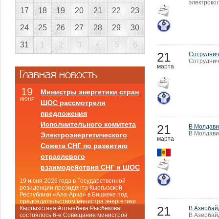
электроко
17
18
19
20
21
22
23
24
25
26
27
28
29
30
31
1
2
3
4
5
6
21
Сотруднич
Сотруднич
марта
Главная новость
19
Министры энергетики стран
июня
ШОС рассмотрели
предложения
Исполнительного комитета
21
В Молдави
В Молдави
Электроэнергетического
марта
Совета СНГ по развитию
отраслевого
взаимодействия СНГ и ШОС
19 июня 2026 года в Государственной
резиденции президента Кыргызской
Республики «Ала-Арча» в Бишкеке под
председательством министра энергетики
21
В Азербай
Кыргызстана Алтынбека Рысбекова
В Азербай
состоялось 6-е Совещание министров