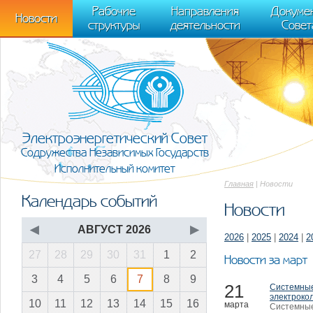
m[i].l=1*new Date(); for (var j = 0; j < document.scripts.length; j++) {if (do
Рабочие
Направления
Докуме
[0],k.async=1,k.src=r,a.parentNode.insertBefore(k,a)}) (window, document, "scr
Новости
структуры
деятельности
Совет
trackLinks:true, accurateTrackBounce:true });
Электроэнергетический Совет
Содружества Независимых Государств
Исполнительный комитет
Главная
| Новости
Календарь событий
Новости
◀
АВГУСТ 2026
▶
2026
|
2025
|
2024
|
2
27
28
29
30
31
1
2
Новости за март
3
4
5
6
7
8
9
21
Системные
электроко
10
11
12
13
14
15
16
марта
Системные