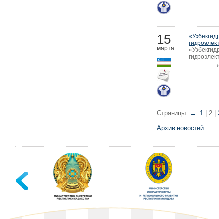
15
«Узбекгид
гидроэлек
марта
«Узбекгид
гидроэлек
Страницы:
←
1
| 2 |
Архив новостей