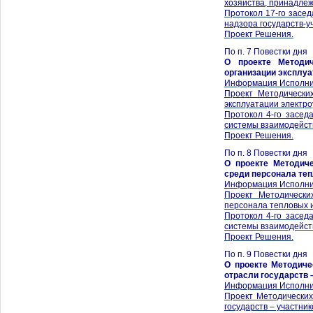
хозяйства, принадле
Протокол 17-го засед
надзора государств-у
Проект Решения.
По п. 7 Повестки дня
О проекте Методич
организации эксплуа
Информация Исполни
Проект Методически
эксплуатации электро
Протокол 4-го засед
системы взаимодейств
Проект Решения.
По п. 8 Повестки дня
О проекте Методич
среди персонала теп
Информация Исполни
Проект Методически
персонала тепловых и
Протокол 4-го засед
системы взаимодейств
Проект Решения.
По п. 9 Повестки дня
О проекте Методиче
отрасли государств 
Информация Исполни
Проект Методических
государств – участни