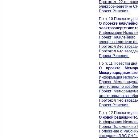
Протокол 22-го зас
электроэнергетике СН
Проект Решения.
По п. 10 Повестки дня
О проекте юбилейно
электроэнергетике г
Информация Исполни
Проект юбилейного
электроэнергетике г
Протокол 3-го заседа
Протокол 4-го заседа
Проект Решения.
По п. 11 Повестки дн
О проекте Мемор
Международным аген
Информация Исполнит
Проект Меморандум
агентством по возобн
Проект Меморандум
агентством по возобн
Протокол 4-го заседа
Проект Решения.
По п. 12 Повестки дн
О новой редакции По
Информация Исполни
Проект Положения о 
Положение о Рабочих
заседания ЭЭС СНГ от