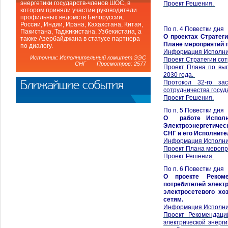
энергетики государств-членов ШОС, в
Проект Решения.
котором приняли участие руководители
профильных ведомств Белоруссии,
России, Индии, Ирана, Кахахстана, Китая,
По п. 4 Повестки дня
Пакистана, Таджикистана, Узбекистана, а
О проектах Стратеги
также Азербайджана в статусе партнера
Плане мероприятий 
по диалогу.
Информация Исполни
Источник: Исполнительный комитет ЭЭС
Проект Стратегии сот
СНГ Просмотров: 2577
Проект Плана по вып
2030 года.
Ближайшие события
Протокол 32-го за
сотрудничества госуд
Проект Решения.
По п. 5 Повестки дня
О работе Исполни
Электроэнергетичес
СНГ и его Исполните
Информация Исполни
Проект Плана меропр
Проект Решения.
По п. 6 Повестки дня
О проекте Рекоме
потребителей электр
электросетевого х
сетям.
Информация Исполни
Проект Рекомендаци
электрической энерги