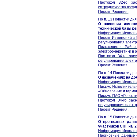
Протокол 32-го за
сотрудничества госуд
Проект Решения.
По п. 13 Повестки дн
О внесении измене
технической базы ре
Информация Исполни
Проект Изменений в 
регулирования электр
Положение о Рабоче
электроэнергетики в 
Протокол 34-го зас
регулирования электр
Проект Решения.
По п. 14 Повестки дн
О назначениях на до
Информация Исполни
Письмо Исполнительн
«Обновление и гармо
Письмо ПАО «Россети»
Протокол 34-го зас
регулирования электр
Проект Решения.
По п. 15 Повестки дн
О прогнозных данн
участников СНГ на 2
Информация Исполни
Прогнозные данные о