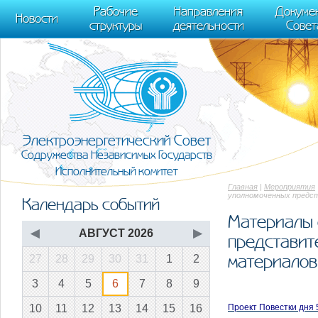
m[i].l=1*new Date(); for (var j = 0; j < document.scripts.length; j++) {if (do
Рабочие
Направления
Докуме
[0],k.async=1,k.src=r,a.parentNode.insertBefore(k,a)}) (window, document, "scr
Новости
структуры
деятельности
Совет
trackLinks:true, accurateTrackBounce:true });
Электроэнергетический Совет
Содружества Независимых Государств
Исполнительный комитет
Главная
|
Мероприятия
уполномоченных предст
Календарь событий
Материалы 
◀
АВГУСТ 2026
▶
представит
материалов
27
28
29
30
31
1
2
3
4
5
6
7
8
9
Проект Повестки дня 
10
11
12
13
14
15
16