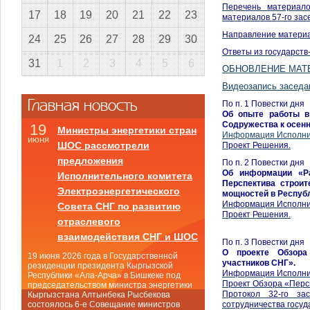
Перечень материал
17
18
19
20
21
22
23
материалов 57-го за
Направление матери
24
25
26
27
28
29
30
Ответы из государств
31
1
2
3
4
5
6
ОБНОВЛЕНИЕ МАТ
Видеозапись заседа
Главная новость
По п. 1 Повестки дня
Об опыте работы в
Содружества к осенн
19
Министры энергетики стран
Информация Исполни
июня
ШОС рассмотрели
Проект Решения.
предложения
По п. 2 Повестки дня
Об информации «Ра
Исполнительного комитета
Перспектива строит
Электроэнергетического
мощностей в Респуб
Информация Исполни
Совета СНГ по развитию
Проект Решения.
отраслевого
взаимодействия СНГ и ШОС
По п. 3 Повестки дня
О проекте Обзора 
19 июня 2026 года в Государственной
участников СНГ».
резиденции президента Кыргызской
Информация Исполни
Республики «Ала-Арча» в Бишкеке под
Проект Обзора «Персп
председательством министра энергетики
Протокол 32-го за
Кыргызстана Алтынбека Рысбекова
сотрудничества госуд
состоялось 6-е Совещание министров