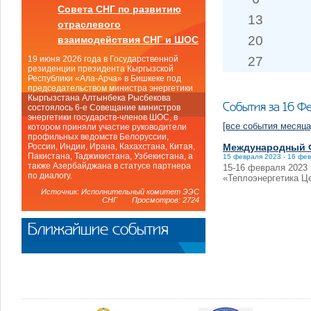
Совета СНГ по развитию
13
отраслевого
20
взаимодействия СНГ и ШОС
27
19 июня 2026 года в Государственной
резиденции президента Кыргызской
Республики «Ала-Арча» в Бишкеке под
председательством министра энергетики
Кыргызстана Алтынбека Рысбекова
События за 16 Ф
состоялось 6-е Совещание министров
энергетики государств-членов ШОС, в
[все события месяца
котором приняли участие руководители
профильных ведомств Белоруссии,
Международный Ф
России, Индии, Ирана, Кахахстана, Китая,
Пакистана, Таджикистана, Узбекистана, а
15 февраля 2023 - 16 фе
также Азербайджана в статусе партнера
15-16 февраля 2023 
по диалогу.
«Теплоэнергетика Ц
Источник: Исполнительный комитет ЭЭС
СНГ Просмотров: 2724
Ближайшие события