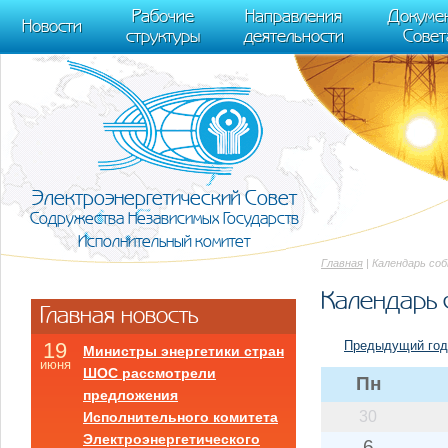
m[i].l=1*new Date(); for (var j = 0; j < document.scripts.length; j++) {if (do
Рабочие
Направления
Докуме
[0],k.async=1,k.src=r,a.parentNode.insertBefore(k,a)}) (window, document, "scr
Новости
структуры
деятельности
Совет
trackLinks:true, accurateTrackBounce:true });
Электроэнергетический Совет
Содружества Независимых Государств
Исполнительный комитет
Главная
| Календарь со
Календарь 
Главная новость
Предыдущий год
19
Министры энергетики стран
июня
ШОС рассмотрели
Пн
предложения
30
Исполнительного комитета
Электроэнергетического
6