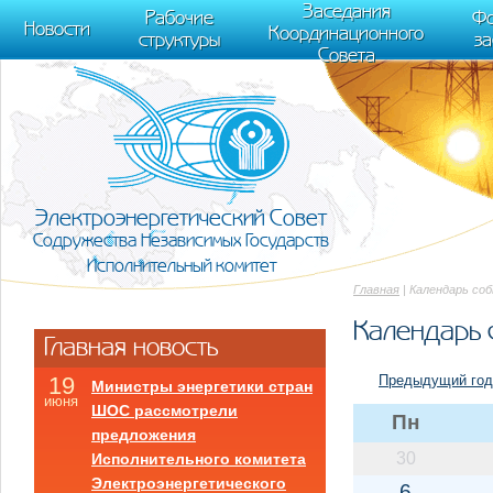
m[i].l=1*new Date(); for (var j = 0; j < document.scripts.length; j++) {if (do
Заседания
Рабочие
Фо
[0],k.async=1,k.src=r,a.parentNode.insertBefore(k,a)}) (window, document, "scr
Новости
Координационного
структуры
з
trackLinks:true, accurateTrackBounce:true });
Совета
Электроэнергетический Совет
Содружества Независимых Государств
Исполнительный комитет
Главная
| Календарь со
Календарь 
Главная новость
Предыдущий год
19
Министры энергетики стран
июня
ШОС рассмотрели
Пн
предложения
30
Исполнительного комитета
Электроэнергетического
6