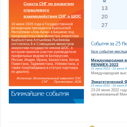
Совета СНГ по развитию
13
отраслевого
20
взаимодействия СНГ и ШОС
27
19 июня 2026 года в Государственной
резиденции президента Кыргызской
Республики «Ала-Арча» в Бишкеке под
председательством министра энергетики
Кыргызстана Алтынбека Рысбекова
События за 23 И
состоялось 6-е Совещание министров
энергетики государств-членов ШОС, в
[все события месяца
котором приняли участие руководители
профильных ведомств Белоруссии,
Международная в
России, Индии, Ирана, Кахахстана, Китая,
Пакистана, Таджикистана, Узбекистана, а
RENWEX-2022
также Азербайджана в статусе партнера
21 июня 2022 - 23 июня 
по диалогу.
Международная выст
Источник: Исполнительный комитет ЭЭС
Энергетический Ф
СНГ Просмотров: 2636
23 июня 2022 - 24 июня 
23-24 июня 2022 год
Ближайшие события
организованный Мин